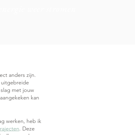
energie weer stromen
ect anders zijn.
 uitgebreide
 slag met jouw
t aangekeken kan
ag werken, heb ik
trajecten
. Deze