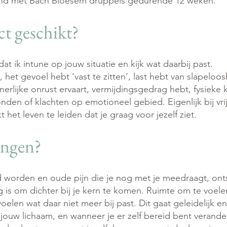
eund met Bach Bloesem druppels gedurende 12 weken.
ect geschikt?
at ik intune op jouw situatie en kijk wat daarbij past.
t, het gevoel hebt ‘vast te zitten’, last hebt van slapeloo
nerlijke onrust ervaart, vermijdingsgedrag hebt, fysieke
en of klachten op emotioneel gebied. Eigenlijk bij vrijw
het leven te leiden dat je graag voor jezelf ziet.
engen?
worden en oude pijn die je nog met je meedraagt, ontst
is om dichter bij je kern te komen. Ruimte om te voelen
oelen wat daar niet meer bij past. Dit gaat geleidelijk e
 jouw lichaam, en wanneer je er zelf bereid bent verande