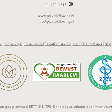
06-47064513
www.praktijkflowing.nl
info@praktijkflowing.nl
e
|
De praktijk
|
Losse sessies
|
Transformatie Trajecten
|
Masterclasses
|
Blog
ben gediplomeerd BRTT ® & TRB ® therapeut, erkend door
Inner-Jour