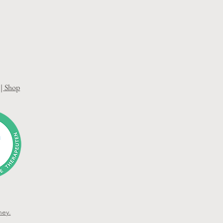
|
Shop
ney.