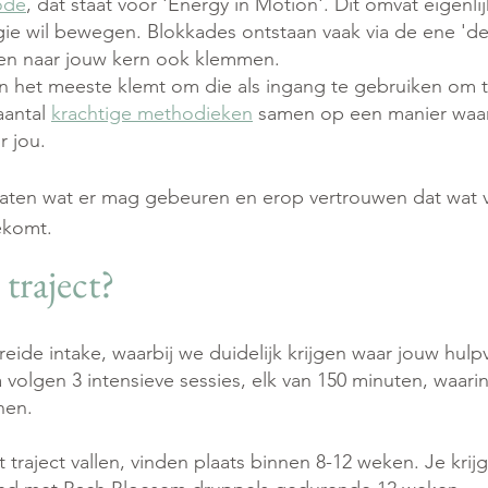
ode
, dat
staat voor 'Energy in Motion'. Dit omvat eigenlij
rgie wil bewegen. Blokkades ontstaan vaak via de ene 'd
ren naar jouw kern ook klemmen.
n het meeste klemt om die als ingang te gebruiken om t
aantal
krachtige methodieken
samen op een manier waar
 jou.
oslaten wat er mag gebeuren en erop vertrouwen dat wat
ekomt.
traject?
reide intake, waarbij we duidelijk krijgen waar jouw hulp
volgen 3 intensieve sessies, elk van 150 minuten, waari
enen.
 traject vallen, vinden plaats binnen 8-12 weken. Je kri