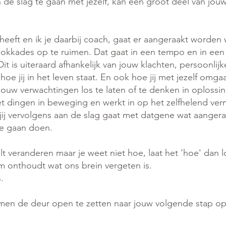
 de slag te gaan met jezelf, kan een groot deel van jou
heeft en ik je daarbij coach, gaat er aangeraakt worden
kkades op te ruimen. Dat gaat in een tempo en in een
t is uiteraard afhankelijk van jouw klachten, persoonlijke
 jij in het leven staat. En ook hoe jij met jezelf omgaa
 jouw verwachtingen los te laten of te denken in oplossi
t zet dingen in beweging en werkt in op het zelfhelend v
 jij vervolgens aan de slag gaat met datgene wat aanger
te gaan doen.
lt veranderen maar je weet niet hoe, laat het 'hoe' dan l
m onthoudt wat ons brein vergeten is.
.
amen de deur open te zetten naar jouw volgende stap op