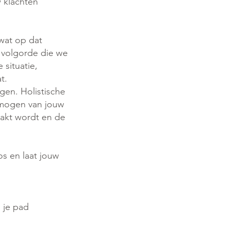
w klachten
 wat op dat
 volgorde die we
 situatie,
t.
ngen. Holistische
ermogen van jouw
aakt wordt en de
os en laat jouw
 je pad