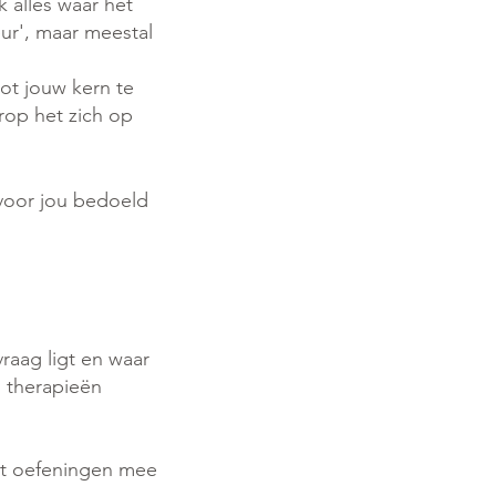
k alles waar het
eur', maar meestal
ot jouw kern te
op het zich op
 voor jou bedoeld
vraag ligt en waar
n therapieën
jgt oefeningen mee