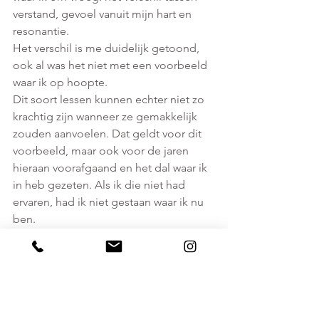
verstand, gevoel vanuit mijn hart en 
resonantie. 
Het verschil is me duidelijk getoond, 
ook al was het niet met een voorbeeld 
waar ik op hoopte. 
Dit soort lessen kunnen echter niet zo 
krachtig zijn wanneer ze gemakkelijk 
zouden aanvoelen. Dat geldt voor dit 
voorbeeld, maar ook voor de jaren 
hieraan voorafgaand en het dal waar ik 
in heb gezeten. Als ik die niet had 
ervaren, had ik niet gestaan waar ik nu 
ben.
Ik ben ondanks dat mijn hoofd en hart 
op een andere uitkomst hadden 
gehoopt, tegelijkertijd dankbaar voor 
de ervaring die ik rijker ben en het 