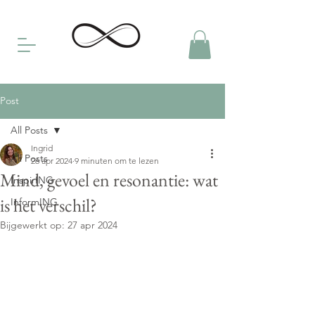
Post
All Posts
Ingrid
All Posts
26 apr 2024
9 minuten om te lezen
Mind, gevoel en resonantie: wat
InspirING
is het verschil?
InformING
Bijgewerkt op:
27 apr 2024